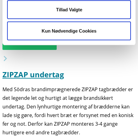
minimalt vedligehold. Denne vejrbestandige
Tillad Valgte
træbeklædning kan modstå det vekslende skandinaviske
vejrer og er utrolig hårdfør over for de påvirkninger, som
kan forkorte en træbeklædnings levetid.
Kun Nødvendige Cookies
Læs Om PEETZ Xteriør
ZIPZAP undertag
Med Södras brandimprægnerede ZIPZAP tagbrædder er
det legende let og hurtigt at lægge brandsikkert
undertag. Den lynhurtige montering af brædderne kan
lade sig gøre, fordi hvert bræt er forsynet med en konisk
fer og not. Derfor kan ZIPZAP monteres 3-4 gange
hurtigere end andre tagbrædder.