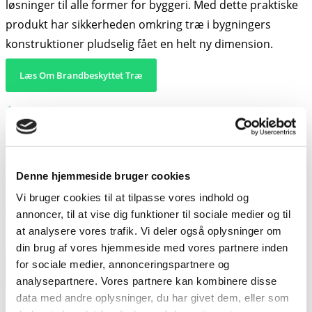
løsninger til alle former for byggeri. Med dette praktiske
produkt har sikkerheden omkring træ i bygningers
konstruktioner pludselig fået en helt ny dimension.
Læs Om Brandbeskyttet Træ
ThermoWood® D212
Denne hjemmeside bruger cookies
ThermoWood® D212 er behandlet med varme er meget
Vi bruger cookies til at tilpasse vores indhold og
modstandsdygtigt overfor råd og svamp.
annoncer, til at vise dig funktioner til sociale medier og til
Thermobehandlingen uddriver de næringsstoffer i træet,
at analysere vores trafik. Vi deler også oplysninger om
som svampe og bakterier normalt lever af.
din brug af vores hjemmeside med vores partnere inden
for sociale medier, annonceringspartnere og
Læs Om ThermoWood
analysepartnere. Vores partnere kan kombinere disse
data med andre oplysninger, du har givet dem, eller som