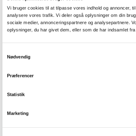
Alle vores behandlede profilbrædder leveres selvfølgelig i
Vi bruger cookies til at tilpasse vores indhold og annoncer, til 
analysere vores trafik. Vi deler også oplysninger om din br
beskyttende plastfolie (6 stk. pr. bundt) samt med
sociale medier, annonceringspartnere og analysepartnere. V
monteringsvejledning.
oplysninger, du har givet dem, eller som de har indsamlet fra 
Pakkestørrelser
Samtykkevalg
19×125 mm: 378 stk. pr. pakke
Nødvendig
19×100 mm: 462 stk. pr. pakke
Præferencer
Statistik
Populære sider
Snittegninger
Marketing
Dokumentation
Certificeringer
Tilmelding til nyhedsbreve