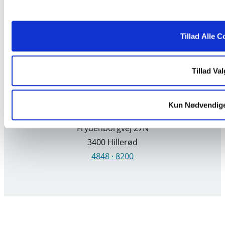
Om Södra
Tillad Alle C
Kontakt Södra
Om Södra Wood
Privatpolitik
Tillad Val
Cookies
Södra Danmark A/S
Kun Nødvendig
Frydenborgvej 27N
3400 Hillerød
4848 · 8200