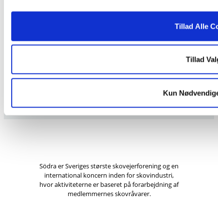
Cookies
Tillad Alle C
Södra Danmark A/S
Frydenborgvej 27N
Tillad Val
3400 Hillerød
4848 · 8200
Kun Nødvendig
Södra er Sveriges største skovejerforening og en
international koncern inden for skovindustri,
hvor aktiviteterne er baseret på forarbejdning af
medlemmernes skovråvarer.