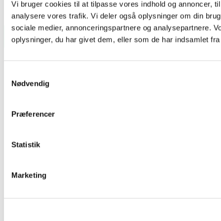
Vi kan tilbyde vore kunder lige nøjagtig den mængde, de
Vi bruger cookies til at tilpasse vores indhold og annoncer, til 
behøver, og i de ønskede dimensioner – uanset træsort.
analysere vores trafik. Vi deler også oplysninger om din br
sociale medier, annonceringspartnere og analysepartnere. V
Læs Om Specialordrer
oplysninger, du har givet dem, eller som de har indsamlet fra 
Samtykkevalg
Populære sider
Nødvendig
Snittegninger
Præferencer
Dokumentation
Certificeringer
Statistik
Tilmelding til nyhedsbreve
Om Södra
Marketing
Kontakt Södra
Om Södra Wood
Privatpolitik