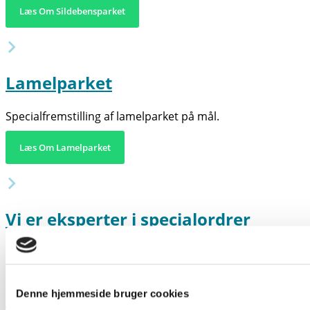
Læs Om Sildebensparket
Lamelparket
Specialfremstilling af lamelparket på mål.
Læs Om Lamelparket
Vi er eksperter i specialordrer
Der er et voksende marked for specialordrer i
forbindelse med renovering og forsikringsskader.
Det er typisk relativt få kvadratmeter, der skal anvendes.
Denne hjemmeside bruger cookies