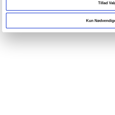
Tillad Val
Södra er Sveriges største skovejerforening og en
international koncern inden for skovindustri,
Kun Nødvendig
hvor aktiviteterne er baseret på forarbejdning af
medlemmernes skovråvarer.