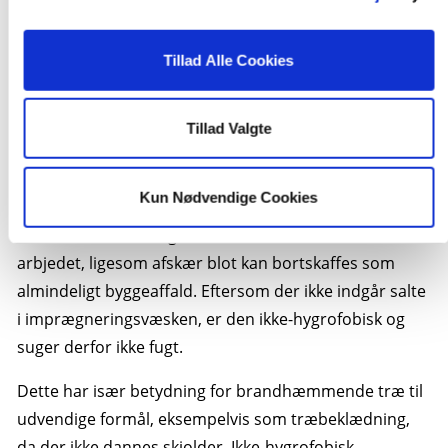
brandhæmmende træprodukter som blandt andet
beklædningstræ, konstruktionstræ og tagplader.
Tillad Alle Cookies
Træet bliver udsat for både vaccuum og tryk, hvilket
hjælper den brandhæmmende imprægneringsvæske
Tillad Valgte
med at trænge dybt ind i træet.
Imprægneringsvæsken er helt ugiftig og afgiver
Kun Nødvendige Cookies
hverken gasser eller tungmetaller ved brand. Det er
heller ikke nødvendigt at anvende værnemidler ved
arbjedet, ligesom afskær blot kan bortskaffes som
almindeligt byggeaffald. Eftersom der ikke indgår salte
i imprægneringsvæsken, er den ikke-hygrofobisk og
suger derfor ikke fugt.
Dette har især betydning for brandhæmmende træ til
udvendige formål, eksempelvis som træbeklædning,
da der ikke dannes skjolder. Ikke-hygrofobisk