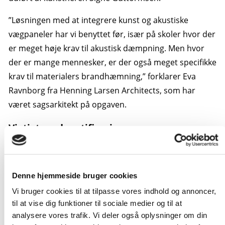
”Løsningen med at integrere kunst og akustiske
vægpaneler har vi benyttet før, især på skoler hvor der
er meget høje krav til akustisk dæmpning. Men hvor
der er mange mennesker, er der også meget specifikke
krav til materialers brandhæmning,” forklarer Eva
Ravnborg fra Henning Larsen Architects, som har
været sagsarkitekt på opgaven.
Vigtigt med certificeringen
Fordi kunstværket meget konkret berørte arkitekturen,
og Henning Larsen Architects tegnede gymnasiet, har
Denne hjemmeside bruger cookies
arkitektfirmaet været involveret i detailløsninger
Vi bruger cookies til at tilpasse vores indhold og annoncer,
omkring panelerne.
til at vise dig funktioner til sociale medier og til at
”Vi var bekendt med de udfordringer, herunder
analysere vores trafik. Vi deler også oplysninger om din