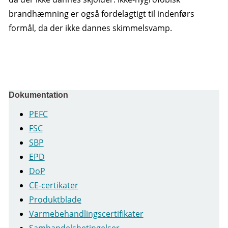
brandhæmning er også fordelagtigt til indenførs
formål, da der ikke dannes skimmelsvamp.
Dokumentation
PEFC
FSC
SBP
EPD
DoP
CE-certikater
Produktblade
Varmebehandlingscertifikater