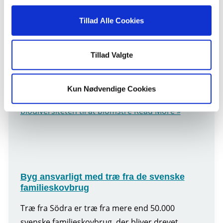
Her ser du mindst 5 tiltag, der får
biodiversiteten til at blomstre
Tillad Alle Cookies
I Södras skove skabes der plads til både
biodiversitet og en sund forretning, for her
Tillad Valgte
bliver der dyrket ansvarlig skovdrift på naturens
præmisser. En elg med et stort, flot gevir
Kun Nødvendige Cookies
Her ser du mindst 5 tiltag, der får
biodiversiteten til at blomstre
Read More »
Byg ansvarligt med træ fra de svenske
familieskovbrug
Træ fra Södra er træ fra mere end 50.000
svenske familieskovbrug, der bliver drevet