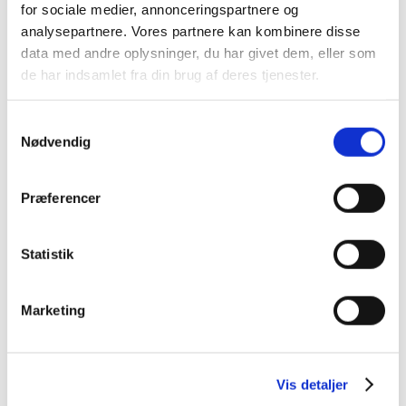
for sociale medier, annonceringspartnere og
analysepartnere. Vores partnere kan kombinere disse
data med andre oplysninger, du har givet dem, eller som
FN sætter spotlight på Södra for unik og
de har indsamlet fra din brug af deres tjenester.
bæredygtig skovdrift
På FN’s Internationale Skovdag 2022 blev Södra
Samtykkevalg
Nødvendig
hædret for sin bæredygtige skovdrift og sin
unikke ejerstruktur, der gør skoven til ejer af
virksomheden. Södra er både træproducent, en
Præferencer
svensk skovkoncern
Statistik
FN sætter spotlight på Södra for unik og
bæredygtig skovdrift
Read More »
Marketing
Vis detaljer