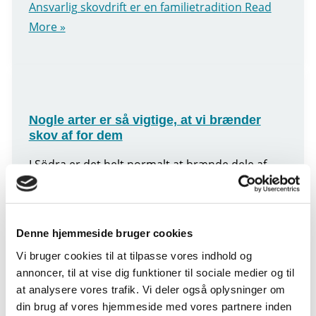
Ansvarlig skovdrift er en familietradition
Read
More »
Nogle arter er så vigtige, at vi brænder
skov af for dem
I Södra er det helt normalt at brænde dele af
skoven af, og det er helt nødvendigt for at
bevare og fremme særlige arter. Det er
ansvarlig skovdrift i biodiversitetens
Denne hjemmeside bruger cookies
Nogle arter er så vigtige, at vi brænder skov af
Vi bruger cookies til at tilpasse vores indhold og
annoncer, til at vise dig funktioner til sociale medier og til
for dem
Read More »
at analysere vores trafik. Vi deler også oplysninger om
din brug af vores hjemmeside med vores partnere inden